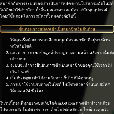
สมาชิกกับทางระบบของเรา เป็นการสมัครผ่านโปรแกรมอัตโนมัติ
ไม่เสียค่าใช้จ่ายใดๆ ทั้งสิ้น คุณสามารถสมัครได้กับทุกอุปกรณ์
โดยมีขั้นตอนในการสมัครทั้งหมดดังต่อไปนี้
ขั้นตอนการสมัครเข้าเป็นสมาชิกเริ่มต้นด้วย
ให้คุณเริ่มด้วยการกดเลือกเมนูสมัครสมาชิก ที่อยู่ทางด้าน
หน้าเว็บไซต์
แล้วทำการกรอกข้อมูลที่ปรากฏทางด้านหน้า หลังจากนั้นส่ง
เข้าระบบ
ระบบจะทำการยืนยันการเข้าเป็นสมาชิกของคุณใช้เวลาไม่
เกิน 1 นาที
เริ่มต้น login เข้าใช้งานกับทางเว็บไซต์ได้ทุกเมนู
การเข้าใช้งานกับทางเว็บไซต์ ไม่มีช่วงเวลากำหนด สมัคร
ได้ตลอด 24 ชั่วโมง
ในวันนี้ตอนนี้ทุกอย่างบนเว็บไซต์ m358 com ทางเข้า ทำงานด้วย
โปรแกรมอัตโนมัติ เพราะเราคือเว็บไซต์หลักเว็บไซต์ตรงคุณจึง