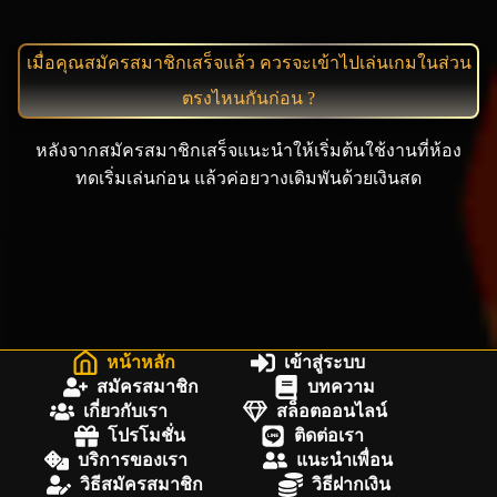
เมื่อคุณสมัครสมาชิกเสร็จแล้ว ควรจะเข้าไปเล่นเกมในส่วน
ตรงไหนกันก่อน ?
หลังจากสมัครสมาชิกเสร็จแนะนำให้เริ่มต้นใช้งานที่ห้อง
ทดเริ่มเล่นก่อน แล้วค่อยวางเดิมพันด้วยเงินสด
หน้าหลัก
เข้าสู่ระบบ
สมัครสมาชิก
บทความ
เกี่ยวกับเรา
สล็อตออนไลน์
โปรโมชั่น
ติดต่อเรา
บริการของเรา
แนะนำเพื่อน
วิธีสมัครสมาชิก
วิธีฝากเงิน