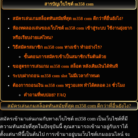
สารบัญเว็บไซต์ m358 com
สมัครเล่นเกมสล็อตทันสมัยที่สุด m358 com ดีกว่าที่อื่นยังไง?
ห้องทดลองเล่นของเว็บไซต์ m358 com เข้าสู่ระบบ ใช้งานยุ่งยาก
หรือเรียบง่ายแค่ไหน?
วิธีสมัครสมาชิก m358 com ทางเข้า ทำอย่างไร?
ขั้นตอนการสมัครเข้าเป็นสมาชิกเริ่มต้นด้วย
ขอสูตรการเล่นเกม m358 com สล็อต หลังเติมเงินได้ทันที
ระบบฝากถอน m358 com slot ไม่มีเวลากำหนด
ต้องการถอนเงิน m358 com ทรูวอเลท ทำได้ตลอด 24 ชั่วโมง
คำถามที่พบบ่อย? FAQ
สมัครเล่นเกมสล็อตทันสมัยที่สุด m358 com ดีกว่าที่อื่นยังไง?
สมัครเข้ามาเล่นเกมกับทางเว็บไซต์ m358 com เป็นเว็บไซต์ที่มี
ความทันสมัยที่สุดในปัจจุบันนี้ คุณสามารถเข้ามาอยู่กับเราได้
ตั้งแต่นาทีนี้เป็นต้นไป การเข้ามาอยู่บนเว็บไซต์เกมออนไลน์ จะ