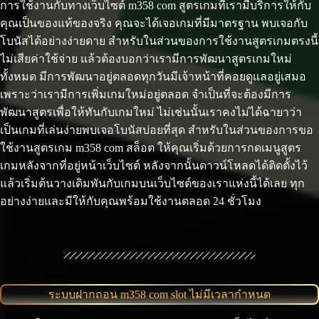
การใช้งานกับทางเว็บไซต์ m358 com สูตรเกมที่เรามีบริการให้กับ
คุณเป็นของแท้ของจริง คุณจะได้เจอเกมที่มีมาตรฐาน พบเจอกับ
โบนัสได้อย่างง่ายดาย สำหรับในส่วนของการใช้งานสูตรเกมตรงนี้
ไม่เสียค่าใช้จ่าย แล้วต้องบอกว่าเรามีการพัฒนาสูตรเกมใหม่
ทั้งหมด มีการพัฒนาอยู่ตลอดทุกวันมีเจ้าหน้าที่คอยดูแลอยู่เสมอ
เพราะว่าเรามีการเพิ่มเกมใหม่อยู่ตลอด จำเป็นที่จะต้องมีการ
พัฒนาสูตรเพื่อให้ทันกับเกมใหม่ ไม่เช่นนั้นเราคงไม่ได้ฉายาว่า
เป็นเกมที่เล่นง่ายพบเจอโบนัสบ่อยที่สุด สำหรับในส่วนของการขอ
ใช้งานสูตรเกม m358 com สล็อต ให้คุณเริ่มด้วยการกดเมนูสูตร
เกมหลังจากที่อยู่หน้าเว็บไซต์ หลังจากนั้นดาวน์โหลดได้ติดตั้งไว้
แล้วเริ่มต้นวางเดิมพันกับเกมบนเว็บไซต์ของเราแห่งนี้ได้เลย ทุก
อย่างง่ายและมีให้กับคุณพร้อมใช้งานตลอด 24 ชั่วโมง
ระบบฝากถอน m358 com slot ไม่มีเวลากำหนด