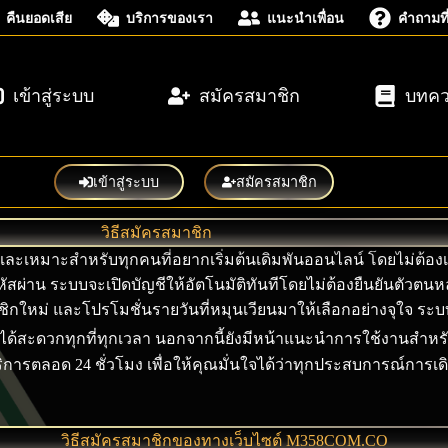
คืนยอดเสีย
บริการของเรา
แนะนำเพื่อน
คำถามที
เข้าสู่ระบบ
สมัครสมาชิก
บทค
เข้าสู่ระบบ
สมัครสมาชิก
วิธีสมัครสมาชิก
และเหมาะสำหรับทุกคนที่อยากเริ่มต้นเดิมพันออนไลน์ โดยไม่ต้องเจอก
รหัสผ่าน ระบบจะเปิดบัญชีให้อัตโนมัติทันทีโดยไม่ต้องยืนยันตัวตน
ชิกใหม่ และโปรโมชั่นรายวันที่หมุนเวียนมาให้เลือกอย่างจุใจ ระ
เล่นได้สะดวกทุกที่ทุกเวลา นอกจากนี้ยังมีหน้าแนะนำการใช้งานสำ
การตลอด 24 ชั่วโมง เพื่อให้คุณมั่นใจได้ว่าทุกประสบการณ์การเด
วิธีสมัครสมาชิกของทางเว็บไซต์ M358COM.CO