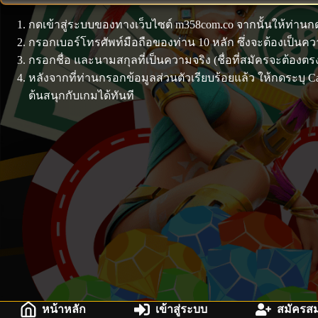
กดเข้าสู่ระบบของทางเว็บไซต์ m358com.co จากนั้นให้ท่าน
กรอกเบอร์โทรศัพท์มือถือของท่าน 10 หลัก ซึ่งจะต้องเป็นความ
กรอกชื่อ และนามสกุลที่เป็นความจริง (ชื่อที่สมัครจะต้อ
หลังจากที่ท่านกรอกข้อมูลส่วนตัวเรียบร้อยแล้ว ให้กดระบุ Cap
ต้นสนุกกับเกมได้ทันที
หน้าหลัก
เข้าสู่ระบบ
สมัครส